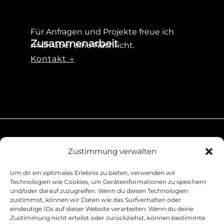
Für Anfragen und Projekte freue ich
Zusammenarbeit
mich über eine Nachricht.
Kontakt →
Zustimmung verwalten
Um dir ein optimales Erlebnis zu bieten, verwenden wir
Technologien wie Cookies, um Geräteinformationen zu speichern
und/oder darauf zuzugreifen. Wenn du diesen Technologien
zustimmst, können wir Daten wie das Surfverhalten oder
Dokumentarische Fotografie zwischen
eindeutige IDs auf dieser Website verarbeiten. Wenn du deine
Mensch, Tier und Lebensraum.
Zustimmung nicht erteilst oder zurückziehst, können bestimmte
Portfolio